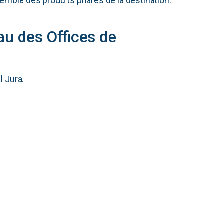
nsemble des produits phares de la destination.
au des Offices de
l Jura.