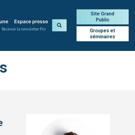
Site Grand
Public
 une
Espace presse
Recevoir la newsletter Pro
Groupes et
séminaires
ns
e