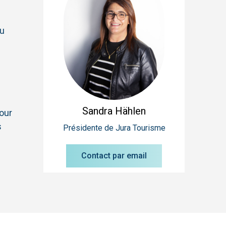
du
Sandra
Hählen
our
s
Présidente de Jura Tourisme
Contact par email