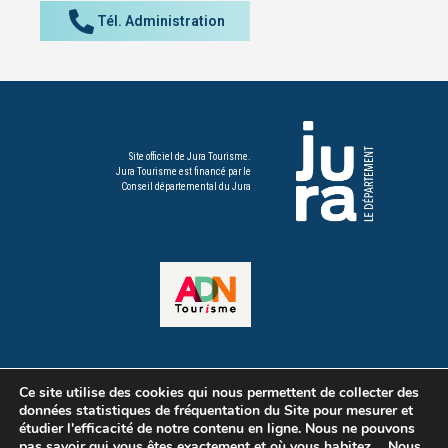
Tél. Administration
Site officiel de Jura Tourisme.
Jura Tourisme est financé par le
Conseil départemental du Jura
Voir tous nos
Ce site utilise des cookies qui nous permettent de collecter des
partenaires
données statistiques de fréquentation du Site pour mesurer et
étudier l'efficacité de notre contenu en ligne. Nous ne pouvons
pas savoir qui vous êtes exactement et où vous habitez ... Nous