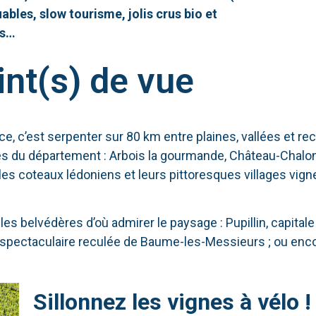
bles, slow tourisme, jolis crus bio et
es…
nt(s) de vue
ace, c’est serpenter sur 80 km entre plaines, vallées et re
les du département : Arbois la gourmande, Château-Chalon
 les coteaux lédoniens et leurs pittoresques villages vign
 belvédères d’où admirer le paysage : Pupillin, capitale 
 spectaculaire reculée de Baume-les-Messieurs ; ou encor
Sillonnez les vignes à vélo !